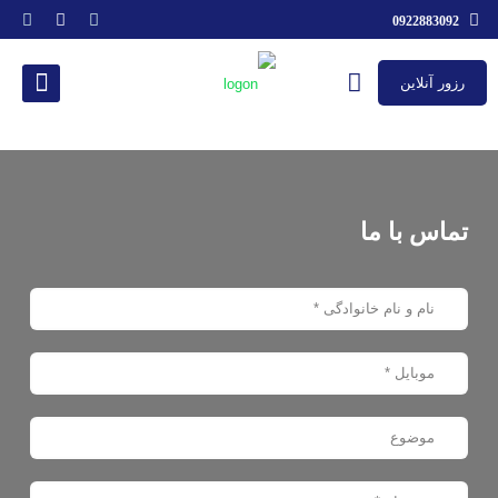
0922883092
رزور آنلاین
تماس با ما